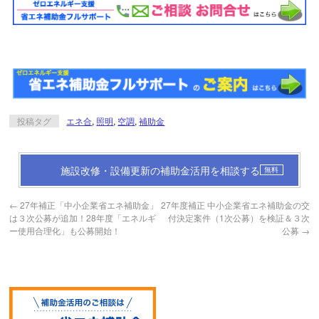
投稿タグ
エネ合
,
照明
,
空調
,
補助金
施設改修・設備更新の補助金活用を相談する
無料
←
27年補正「中小企業省エネ補助金」
27年度補正 中小企業省エネ補助金の交
は３次公募が追加！28年度「エネルギ
付決定案件（1次公募）を検証＆３次
ー使用合理化」も公募開始！
公募
→