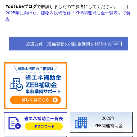
YouTubeブログ
で解説しましたので参考にしてください。 ↓↓
2025
年に向けた、建物＆設備改修「
ZEB
関連補助金一覧表」で解
説
施設改修・設備更新の補助金活用を相談する
無料