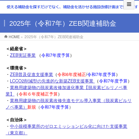
2025年（令和7年）ZEB関連補助金
HOME
»
2025年（令和7年）ZEB関連補助金
＜経産省＞
・
ZEB実証事業
（
令和7年度予算
）
＜環境省＞
・
ZEB普及促進支援事業
（
令和6年度補正
/
令和7年度予算
）
・
LCCO2削減型の先進的な新築ZEB支援事業
（
令和7年度予算
）
・
業務用建築物の脱炭素改修加速化事業【脱炭素ビルリノベ事
業】
（
令和６年度補正予算
）
・
業務用建築物の脱炭素改修先進モデル導入事業（脱炭素ビルリ
ノベ事業）
新規
（
令和7年度予算
）
＜自治体＞
・
中小規模事業所のゼロエミッションビル化に向けた支援事業
（東京都）