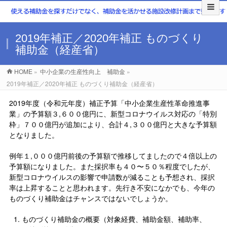
2019年補正／2020年補正 ものづくり
補助金（経産省）
HOME
»
中小企業の生産性向上 補助金
»
2019年補正／2020年補正 ものづくり補助金（経産省）
2019年度（令和元年度）補正予算「中小企業生産性革命推進事
業」の予算額３,６００億円に、新型コロナウイルス対応の「特別
枠」７００億円が追加により、合計４,３００億円と大きな予算額
となりました。
例年１,０００億円前後の予算額で推移してましたので４倍以上の
予算額になりました。また採択率も４０〜５０％程度でしたが、
新型コロナウイルスの影響で申請数が減ることも予想され、採択
率は上昇することと思われます。先行き不安になかでも、今年の
ものづくり補助金はチャンスではないでしょうか。
ものづくり補助金の概要（対象経費、補助金額、補助率、