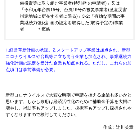
備投資等に取り組む事業者(特別枠 の申請者)」又は
「令和元年台風15号、台風19号の被災事業者(激甚災害
指定地域に所在する者に限る)」
3-2:
「有効な期間の事
業継続力強化計画の認定を取得した
(
取得予定の
)
事業
者」 ＊概略
1.経営革新計画の承認、2.スタートアップ事業は加点され、新型
コロナウイルスや台風等に立ち向う企業も加点され、事業継続力
強化計画の認定を受けた企業も加点される。ただし、これらの加
点項目は事前準備が必要。
新型コロナウイルスで大変な時期で申請を控える企業も多いかと
思います。しかし政府は経済活性化のために補助金予算を大幅に
増やし、補助率もアップしました。採択率もアップし採択されや
すくなりますので検討してください。
作成：辻川英章