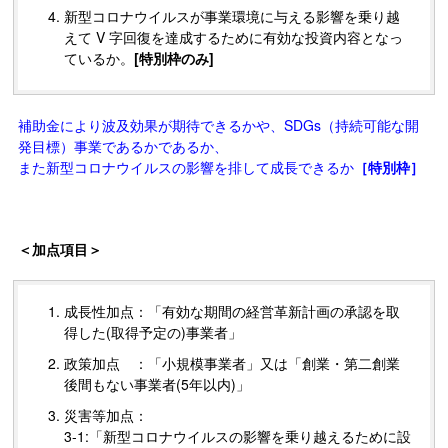
新型コロナウイルスが事業環境に与える影響を乗り越
えて
V
字回復を達成するために有効な投資内容となっ
ているか。
[特別枠のみ]
補助金により波及効果が期待できるかや、SDGs（持続可能な開
発目標）事業であるかであるか、
また新型コロナウイルスの影響を排して成長できるか
［特別枠］
＜加点項目＞
成長性加点：「有効な期間の経営革新計画の承認を取
得した(取得予定の)事業者」
政策加点 ：「小規模事業者」又は「創業・第二創業
後間もない事業者(5年以内)」
災害等加点：
3-1:「新型コロナウイルスの影響を乗り越えるために設