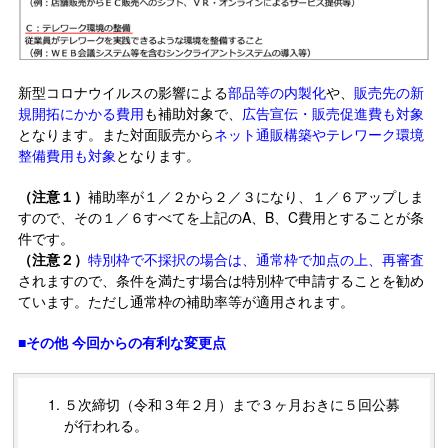
新型コロナウイルスの影響による
部品等の内製化
や、
販売先の新
規開拓にかかる費用
も補助対象で、
広告宣伝・販売促進費も対象
となります。また対面販売から
ネット通販構築やテレワーク環境
整備費用も対象
となります。
（注意１）
補助率が１／２から２／３になり、１／６アップしま
すので、その１／６すべてを上記のA、B、C費用とすることが条
件です。
（注意２）
特別枠で不採択の場合は、通常枠で加点の上、再審査
されますので、条件を満たす場合は特別枠で申請することを勧め
ています。ただし通常枠の補助率等が適用されます。
■その他 今回からの有利な変更点
５次締切（令和３年２月）まで３ヶ月おきに５回公募
が行われる。