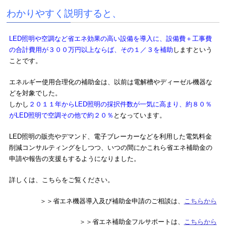
わかりやすく説明すると、
LED照明や空調など省エネ効果の高い設備を導入に、設備費＋工事費
の合計費用が３００万円以上ならば、その１／３を補助
しますという
ことです。
エネルギー使用合理化の補助金は、以前は電解槽やディーゼル機器な
どを対象でした。
しかし
２０１１年からLED照明の採択件数が一気に高まり、約８０％
がLED照明で空調その他で約２０％
となっています。
LED照明の販売やデマンド、電子ブレーカーなどを利用した電気料金
削減コンサルティングをしつつ、いつの間にかこれら省エネ補助金の
申請や報告の支援もするようになりました。
詳しくは、こちらをご覧ください。
＞＞省エネ機器導入及び補助金申請のご相談は、
こちらから
＞＞省エネ補助金フルサポートは、
こちらから