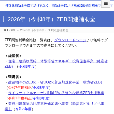
2026年（令和8年）ZEB関連補助金
HOME
»
2026年（令和8年）ZEB関連補助金
ZEB関連補助金比較一覧表は、
ダウンロードページ
より無料でダ
ウンロードできますので参考にしてください。
＜経産省＞
・
住宅・建築物需給一体型等省エネルギー投資促進事業（経産省
ZEB）
（
令和8年度
）
＜環境省＞
・
建築物等のZEB化・省CO2化普及加速化事業（環境省ZEB）
（
令和7年度補正
/
令和8年度
）
・
ライフサイクルカーボン削減型の先進的な新築ZEB支援事業
（
令和7年度補正
/
令和8年度
）
・
業務用建築物の脱炭素改修加速化事業【脱炭素ビルリノベ事
業】
（
令和8年度
）