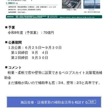
予算
令和8年度（予算案）：70億円
公募期間
１次公募：６月２５日〜９月３０日
第１回締切 ９月 ４日
第２回締切 ９月３０日
コメント
軽量・柔軟で窓や壁等に設置できるペロブスカイト太陽電池補
助金
まだ価格が高いので補助率も窓：3/4、壁等：2/3と高率です。
施設改修・設備更新の補助金活用を相談する
無料