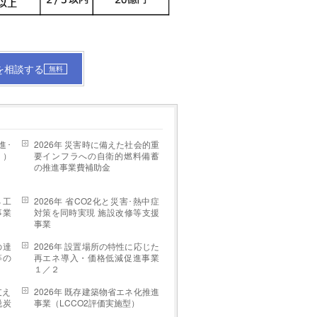
を相談する
無料
進･
2026年 災害時に備えた社会的重
Ⅰ）
要インフラへの自衛的燃料備蓄
の推進事業費補助金
る工
2026年 省CO2化と災害･熱中症
事業
対策を同時実現 施設改修等支援
事業
の達
2026年 設置場所の特性に応じた
等の
再エネ導入・価格低減促進事業
１／２
支え
2026年 既存建築物省エネ化推進
脱炭
事業（LCCO2評価実施型）