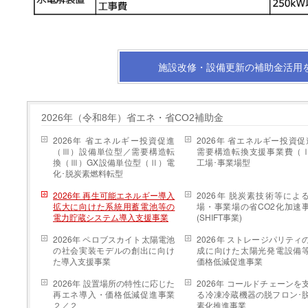
施設改修・設備更新の補助金活用
2026年（令和8年）省エネ・省CO2補助金
2026年 省エネルギー投資促進
2026年 省エネルギー投資促
（Ⅲ）設備単位型／需要構造転
需要構造転換支援事業費（
換（Ⅲ）GX設備単位型（Ⅱ）電
工場･事業場型
化･脱炭素燃料転型
2026年 再生可能エネルギー導入
2026年 脱炭素技術等によ
拡大に向けた系統用蓄電池等の
場・事業場の省CO2化加速
電力貯蔵システム導入支援事業
(SHIFT事業)
2026年 ペロブスカイト太陽電池
2026年 ストレージパリティ
の社会実装モデルの創出に向け
成に向けた太陽光発電設備
た導入支援事業
価格低減促進事業
2026年 設置場所の特性に応じた
2026年 コールドチェーンを
再エネ導入・価格低減促進事業
る冷凍冷蔵機器の脱フロン･
２／２
素化推進事業