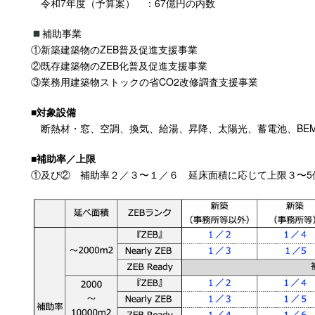
令和7年度（予算案） ：67億円の内数
補助事業
①新築建築物のZEB普及促進支援事業
②既存建築物のZEB化普及促進支援事業
③業務用建築物ストックの省CO2改修調査支援事業
■対象設備
断熱材・窓、空調、換気、給湯、昇降、太陽光、蓄電池、
BE
■
補助率／上限
①及び② 補助率２／３〜１／６ 延床面積に応じて上限３〜5