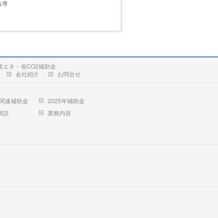
備導
）省エネ・省CO2補助金
会社紹介
お問合せ
EB関連補助金
2025年補助金
解説
業務内容