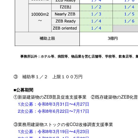
事務所以外：ホテル等、病院等、物品業を営む店舗等、学校等、飲食店等、集
③ 補助率１／２ 上限１００万円
■
公募期間
①新築建築物のZEB普及促進支援事業 ②既存建築物のZEB化
1次公募：令和8年3月31日〜4月27日
2次公募：令和8年6月22日〜7月17日
③業務用建築物ストックの省CO2改修調査支援事業
1次公募：令和8年3月19日〜4月23日