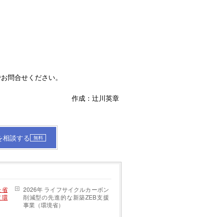
でお問合せください。
作成：辻川英章
を相談する
無料
た省
2026年 ライフサイクルカーボン
（環
削減型の先進的な新築ZEB支援
事業（環境省）