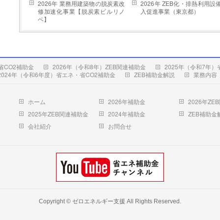
2026年 業務用建築物の脱炭素改
2026年 ZEB化・排熱利用設
修加速化事業【脱炭素ビルリノ
入促進事業（東京都）
ベ】
省CO2補助金
2026年（令和8年）ZEB関連補助金
2025年（令和7年
2024年（令和6年度）省エネ・省CO2補助金
ZEB補助金解説
業務内容
ホーム
2026年補助金
2026年Z
2025年ZEB関連補助金
2024年補助金
ZEB補助金
会社紹介
お問合せ
Copyright ©
ゼロエネルギー支援
All Rights Reserved.