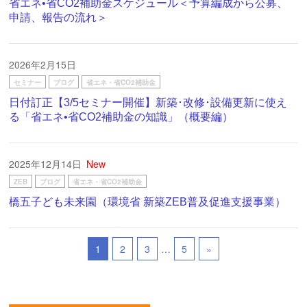
省エネ•省CO2補助金スケジュール＜予算編成から公募、
申請、報告の流れ＞
2026年2月15日
セミナー
ブログ
省エネ・省CO2補助金
日付訂正【3/5セミナー開催】新築･改修･設備更新に使え
る「省エネ•省CO2補助金の知識」（概要編）
2025年12月14日
New
ZEB
ブログ
省エネ・省CO2補助金
橋五子ども未来園（環境省 新築ZEB普及促進支援事業）
1
2
3
…
5
»