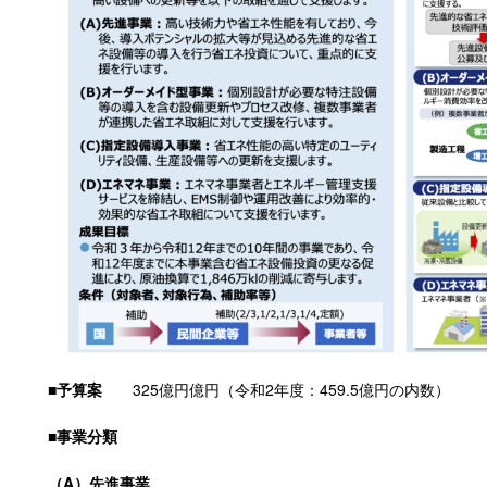
■予算案
325億円
億円（令和2年度：
459.5
億円の内数）
■事業分類
（
A）
先進事業