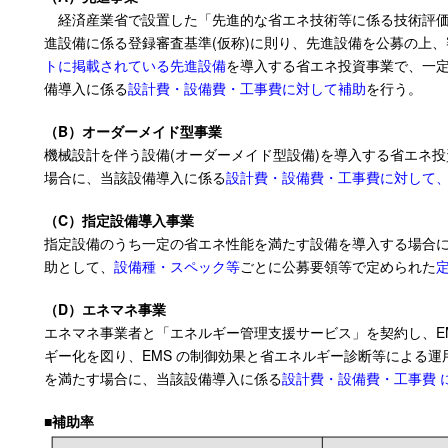
経済産業省で設置した「先進的な省エネ技術等に係る技術評価
進設備に係る登録審査基準
(
仮称
)
に則り、先進設備を公募の上、
トに掲載されている先進設備
を導入する省エネ投資事業で、一
備導入に係る
設計費・設備費・工事費に対して補助
を行う。
（
B）
オーダーメイド型事業
機械設計を伴う設備(オーダーメイド型設備)を導入する省エネ
場合に、当該設備導入に係る
設計費・設備費・工事費に対して
（
C）
指定設備導入事業
指定設備のうち一定の省エネ性能を満たす設備を導入する場合
助として、
設備種・スペック等
ごとに公募要領等で定められた
（D）
エネマネ事業
エネマネ事業者と「エネルギー管理支援サービス」を契約し、E
ギー化を図り、
EMS
の制御効果と省エネルギー診断等による運
を満たす場合に、当該設備導入に係る
設計費・設備費・工事費 
■補助率