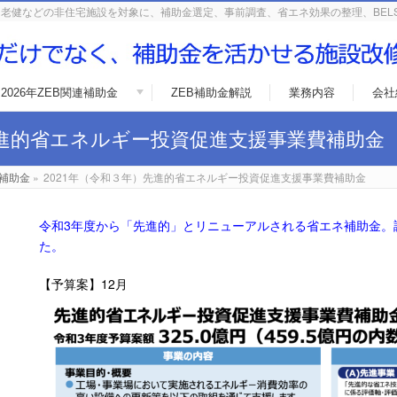
老健などの非住宅施設を対象に、補助金選定、事前調査、省エネ効果の整理、BEL
2026年ZEB関連補助金
ZEB補助金解説
業務内容
会社
先進的省エネルギー投資促進支援事業費補助金
2補助金
»
2021年（令和３年）先進的省エネルギー投資促進支援事業費補助金
令和3年度から「先進的」とリニューアルされる省エネ補助金。
た。
【予算案】12月