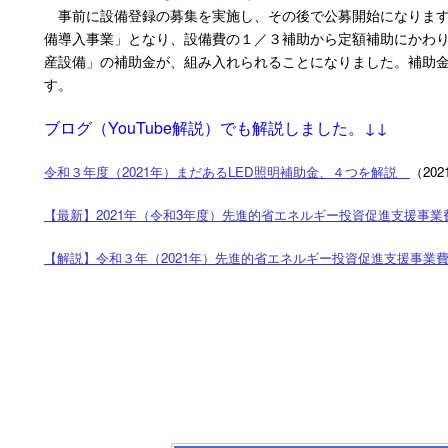
事前に設備登録の募集を実施し、その後で公募開始になります
備導入事業」となり、設備費の１／３補助から定額補助にかわ
産設備」の補助金が、組み入れられることになりました。補助
す。
ブログ（YouTube解説）でも解説しました。↓↓
令和３年度（
2021
年）まだある
LED
照明補助金、４つを解説
（202
【最新】
2021
年（令和
3
年度）先進的省エネルギー投資促進支援事業
【解説】令和３年（
2021
年）先進的省エネルギー投資促進支援事業