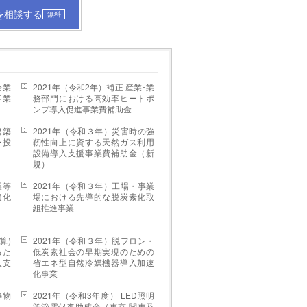
を相談する
無料
企業
2021年（令和2年）補正 産業･業
事業
務部門における高効率ヒートポ
ンプ導入促進事業費補助金
建築
2021年（令和３年）災害時の強
ー投
靭性向上に資する天然ガス利用
設備導入支援事業費補助金（新
規）
業等
2021年（令和３年）工場・事業
適化
場における先導的な脱炭素化取
組推進事業
算)
2021年（令和３年）脱フロン・
るた
低炭素社会の早期実現のための
入支
省エネ型自然冷媒機器導入加速
化事業
築物
2021年（令和3年度） LED照明
等節電促進助成金（東京 関東及