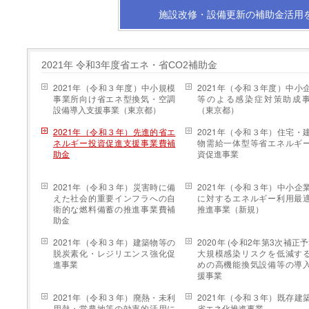
施設改修・設備更新の補助金活用
2021年 令和3年度省エネ・省CO2補助金
2021年（令和３年度）中小規模
2021年（令和３年度）中小
事業所向け省エネ型換気・空調
等のよる感染症対策助成
設備導入支援事業（東京都）
（東京都）
2021年（令和３年）先進的省エ
2021年（令和３年）住宅・
ネルギー投資促進支援事業費補
物需給一体型等省エネルギ
助金
資促進事業
2021年（令和３年）災害時に備
2021年（令和３年）中小企
えた社会的重要インフラへの自
に対するエネルギー利用最
衛的な燃料備蓄の推進事業費補
推進事業（新規）
助金
2021年（令和３年）建築物等の
2020年 (令和2年第3次補正予
脱炭素化・レジリエンス強化促
大規模感染リスクを低減す
進事業
めの高機能換気設備等の導
援事業
2021年（令和３年）廃熱・未利
2021年（令和３年）既存建
用熱・営農地等の効率的活用に
省エネ化推進事業