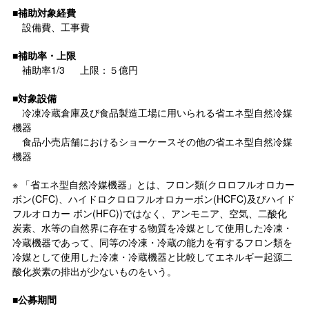
■
補助対象経費
設備費、工事費
■
補助率・上限
補助率
1/3
上限：５億円
■
対象設備
冷凍冷蔵倉庫及び食品製造工場に用いられる省エネ型自然冷媒
機器
食品小売店舗におけるショーケースその他の省エネ型自然冷媒
機器
※
「省エネ型自然冷媒機器」とは、フロン類(クロロフルオロカー
ボン(
CFC
)、ハイドロクロロフルオロカーボン(
HCFC
)及びハイド
フルオロカー ボン(
HFC
))ではなく、アンモニア、空気、二酸化
炭素、水等の自然界に存在する物質を冷媒として使用した冷凍・
冷蔵機器であって、同等の冷凍・冷蔵の能力を有するフロン類を
冷媒として使用した冷凍・冷蔵機器と比較してエネルギー起源二
酸化炭素の排出が少ないものをいう。
■
公募期間