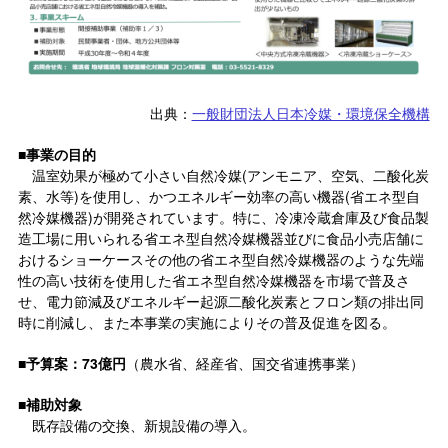
出典：
一般財団法人日本冷媒・環境保全機構
■
事業の目的
温室効果が極めて小さい自然冷媒(アンモニア、空気、二酸化炭
素、水等)を使用し、かつエネルギー効率の高い機器(省エネ型自
然冷媒機器)が開発されています。特に、冷凍冷蔵倉庫及び食品製
造工場に用いられる省エネ型自然冷媒機器並びに食品小売店舗に
おけるショーケースその他の省エネ型自然冷媒機器のような先端
性の高い技術を使用した省エネ型自然冷媒機器を市場で普及さ
せ、電力節減及びエネルギー起源二酸化炭素とフロン類の排出同
時に削減し、また本事業の実施によりその普及促進を図る。
■
予算案：73億円
（農水省、経産省、国交省連携事業）
■
補助対象
既存設備の交換、新規設備の導入。