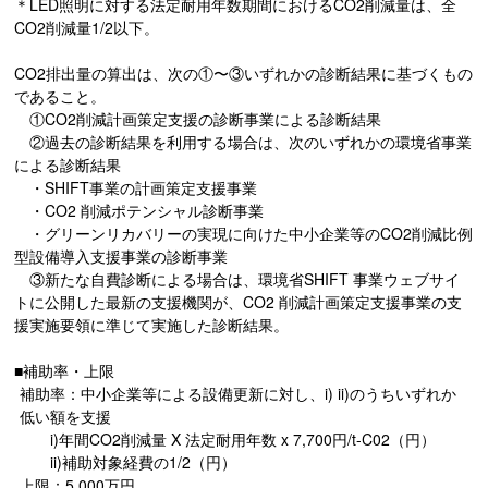
＊LED照明に対する法定耐⽤年数期間におけるCO2削減量は、全
CO2削減量1/2以下。
CO2排出量の算出は、次の①〜③いずれかの診断結果に基づくもの
であること。
①CO2削減計画策定⽀援の診断事業による診断結果
②過去の診断結果を利⽤する場合は、次のいずれかの環境省事業
による診断結果
・SHIFT事業の計画策定⽀援事業
・CO2 削減ポテンシャル診断事業
・グリーンリカバリーの実現に向けた中⼩企業等のCO2削減⽐例
型設備導⼊⽀援事業の診断事業
③新たな⾃費診断による場合は、環境省SHIFT 事業ウェブサイ
トに公開した最新の⽀援機関が、CO2 削減計画策定⽀援事業の⽀
援実施要領に準じて実施した診断結果。
■補助率・上限
補助率：中小企業等による設備更新に対し、i) ii)のうちいずれか
低い額を支援
i)年間CO2削減量 X 法定耐用年数 x 7,700円/t-C02（円）
ii)補助対象経費の1/2（円）
上限：5,000万円