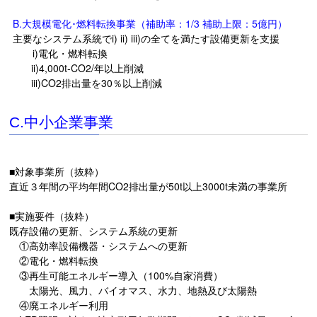
B.大規模電化･燃料転換事業（補助率：1/3 補助上限：5億円）
主要なシステム系統でi) ii) iii)の全てを満たす設備更新を支援
i)電化・燃料転換
ii)4,000t-CO2/年以上削減
iii)CO2排出量を30％以上削減
C.中小企業事業
■対象事業所（抜粋）
直近３年間の平均年間CO2排出量が50t以上3000t未満の事業所
■実施要件（抜粋）
既存設備の更新、システム系統の更新
①⾼効率設備機器・システムへの更新
②電化・燃料転換
③再⽣可能エネルギー導⼊（100%⾃家消費）
太陽光、⾵⼒、バイオマス、⽔⼒、地熱及び太陽熱
④廃エネルギー利⽤